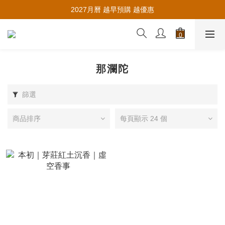
推薦新會員入會，賺取購物金🪙
2027月曆 越早預購 越優惠
推薦新會員入會，賺取購物金🪙
那瀾陀
篩選
商品排序
每頁顯示 24 個