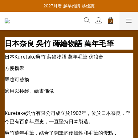
推薦新會員入會，賺取購物金🪙
2027月曆 越早預購 越優惠
推薦新會員入會，賺取購物金🪙
日本奈良 吳竹 蒔繪物語 萬年毛筆
日本Kuretake吳竹 蒔繪物語 萬年毛筆 仿狼毫
方便攜帶
墨膽可替換
適用以抄經、繪畫佛像
Kuretake吳竹有限公司成立於1902年，位於日本奈良，至
今已有百多年歷史，一直堅持日本製造。
吳竹萬年毛筆，結合了鋼筆的便攜性和毛筆的優點，