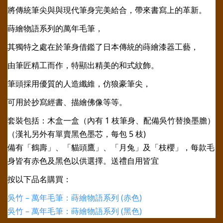
將傳統筆尖與與現代筆身完美給合，帶來書寫上的革新。
蒔繪物語系列的萬年毛筆，
其獨特之處在於筆身借鑑了日本傳統的蒔繪漆器工藝，
由筆匠精工而作，特顯出精美的和式紋飾。
筆頭採用優質的人造纖維，仿狼豪筆尖，
可用於抄寫經書、描繪佛像等等。
套裝包括：木盒一盒（內有 1 枝筆身、配備吳竹替換墨膽）
（漢礼另外有單賣黑色墨芯，每包 5 枝)
備有「鶴壽」、「貓頭鷹」、「月兔」及「枝櫻」，每款毛
身皆有赤色及黑色以供選擇。送禮自用皆宜
按以下品名購買：
吳竹 – 萬年毛筆：蒔繪物語系列 (赤色)
吳竹 – 萬年毛筆：蒔繪物語系列 (黑色)