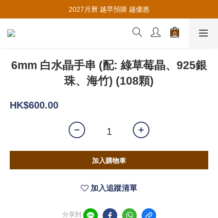
推薦新會員入會，賺取購物金🪙
2027月曆 越早預購 越優惠
推薦新會員入會，賺取購物金🪙
6mm 白水晶手串 (配: 綠草莓晶、925銀
珠、海竹) (108顆)
HK$600.00
加入購物車
加入追蹤清單
分享到