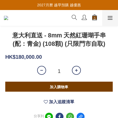
推薦新會員入會，賺取購物金🪙
2027月曆 越早預購 越優惠
推薦新會員入會，賺取購物金🪙
意大利直送 - 8mm 天然紅珊瑚手串
(配：青金) (108顆) (只限門市自取)
HK$180,000.00
加入購物車
加入追蹤清單
分享到