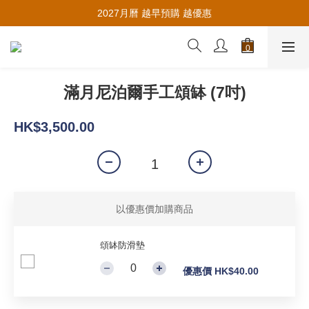
推薦新會員入會，賺取購物金🪙
2027月曆 越早預購 越優惠
推薦新會員入會，賺取購物金🪙
滿月尼泊爾手工頌缽 (7吋)
HK$3,500.00
以優惠價加購商品
頌缽防滑墊
優惠價 HK$40.00