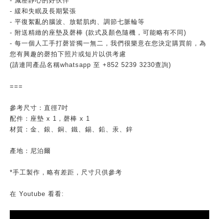
- 減壓靜心的好伙伴
- 緩和失眠及長期緊張
- 平復絮亂的腦波、放鬆肌肉、調節七脈輪等
- 附送精緻的座墊及磬棒 (款式及顏色隨機，可能略有不同)
- 每一個人工手打磬皆獨一無二，我們很樂意在您決定購買前，為
您有興趣的磬拍下照片或短片以供考慮
(請連同產品名稱whatsapp 至 +852 5239 3230查詢)
===
參考尺寸：直徑7吋
配件：座墊 x 1，磬棒 x 1
材質：金、銀、銅、鐵、錫、鉛、汞、鋅
產地：尼泊爾
*手工製作，略有差距，尺寸只供參考
在 Youtube 看看: