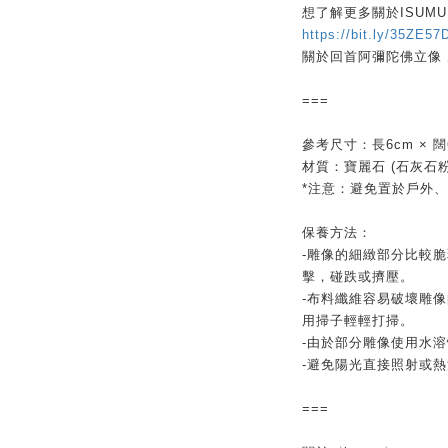
想了解更多關於ISUM
https://bit.ly/35ZE57
關於回首阿彌陀佛立像，請
===
參考尺寸：長6cm × 闊6
材質：寶麗石 (石灰石
*注意：避免置於戶外
保養方法：
-雕像的細緻部分比較
擊，碰跌或擠壓。
-布料纖維容易破壞雕
用掃子輕輕打掃。
-由於部分雕像使用水
-避免陽光直接照射或熱
===