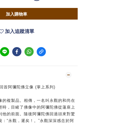
加入購物車
加入追蹤清單
- 回首阿彌陀佛立像 (掌上系列)
像的複製品。相傳，一名叫永觀的和尚在
經時，目睹了佛像中的阿彌陀佛從蓮座上
到他的前面。隨後阿彌陀佛回過頭來對驚
說：“永觀，遲矣！。”永觀深深感念於阿