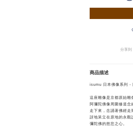
分享到
商品描述
isumu 日本佛像系列 
這座雕像是京都原始雕
阿彌陀佛像周圍修道念
走下來，念誦著佛經走
訝地呆立在原地的永觀
彌陀佛的慈悲之心。