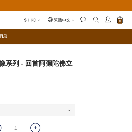
$
HKD
繁體中文
消息
佛像系列 - 回首阿彌陀佛立