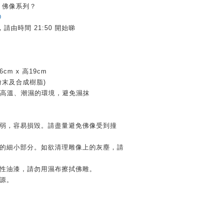
U 佛像系列？
D
由時間 21:50 開始睇
cm x 高19cm
粉末及合成樹脂)
、高溫、潮濕的環境，避免濕抹
脆弱，容易損毀。請盡量避免佛像受到撞
像的細小部分。如欲清理雕像上的灰塵，請
溶性油漆，請勿用濕布擦拭佛雕。
源。