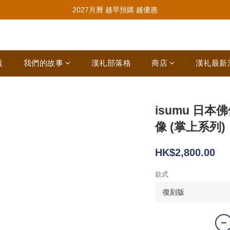
推薦新會員入會，賺取購物金🪙
2027月曆 越早預購 越優惠
推薦新會員入會，賺取購物金🪙
頁
我們的故事
漢礼部落格
商店
漢礼最新
isumu 日本
像 (掌上系列)
HK$2,800.00
款式