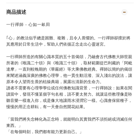
商品描述
一行禪師 - 心如一畝田
｢心」的教法似乎總是困難、複雜，且令人畏懼的。一行禪師卻擅於將
其應用於日常生活中，幫助人們依循正念走出心靈迷宮。
一行禪師所造的有關心識本質的五十首偈頌，乃融會古代佛教大師世親
所著的《唯識二十頌》與《唯識三十頌》，取材範圍從巴利藏的「阿毗
達摩」一直到較晚期的《華嚴經》等大乘佛教經典。禪師以簡約的偈頌
來闡述涵義深廣的佛教心理學，他一貫生動活潑、深入淺出的說法，讓
原本令人望而生畏的枯燥典籍，展露出清新的生命力。
讀者不需要有心理學學位或任何佛教知識背景，一行禪師說：如果在閱
讀當中，發現不懂某個字句名相，請不要太努力。就讓這些教理像是聆
聽音樂一樣進入你，或是像大地讓雨水浸潤它一樣。心識會保留種子，
慢慢的用正念耕耘，有一天會自然開花結果。
「當我們將失念轉化為正念時，就能明白其實我們不須拒絕或消滅任何
東西。」
「在每個時刻，我們都有能力更新自己。」