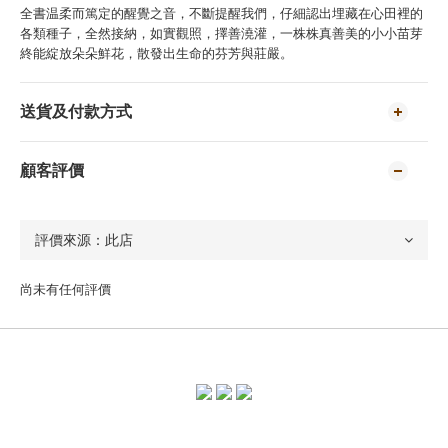
全書温柔而篤定的醒覺之音，不斷提醒我們，仔細認出埋藏在心田裡的
各類種子，全然接納，如實觀照，擇善澆灌，一株株真善美的小小苗芽
終能綻放朵朵鮮花，散發出生命的芬芳與莊嚴。
送貨及付款方式
顧客評價
尚未有任何評價