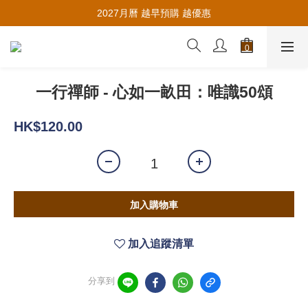
推薦新會員入會，賺取購物金🪙
2027月曆 越早預購 越優惠
推薦新會員入會，賺取購物金🪙
一行禪師 - 心如一畝田：唯識50頌
HK$120.00
加入購物車
加入追蹤清單
分享到