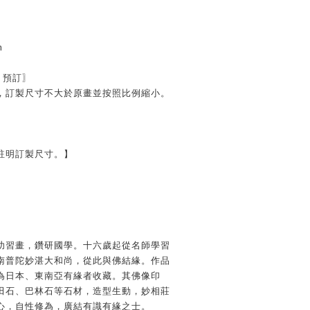
m
畫〖預訂〗
，訂製尺寸不大於原畫並按照比例縮小。
】
註明訂製尺寸。】
幼習畫，鑽研國學。十六歲起從名師學習
南普陀妙湛大和尚，從此與佛結緣。作品
為日本、東南亞有緣者收藏。其佛像印
田石、巴林石等石材，造型生動，妙相莊
心，自性修為，廣結有識有緣之士。