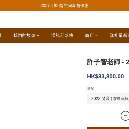
推薦新會員入會，賺取購物金🪙
2027月曆 越早預購 越優惠
推薦新會員入會，賺取購物金🪙
頁
我們的故事
漢礼部落格
商店
漢礼最新
許子智老師 - 
HK$33,800.00
選項