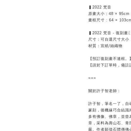
▍2022 梵音
原畫大小：48 × 95cm
畫框尺寸 : 64 × 103c
▍2022 梵音 - 復刻
尺寸：可自選尺寸大小
材質：宣紙/絲織物
【預訂復刻畫不連框。
【請於下訂單時，備註
===
關於許子智老師：
許子智，筆名一了，自
篆刻，後機緣巧合結識
多有佛像、佛章，並曾
章，采料為壽山石、青
嚴。作者願借石體傳佛