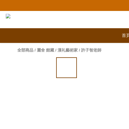
首
全部商品
/
麗舍 館藏
/
漢礼藝術家
/
許子智老師