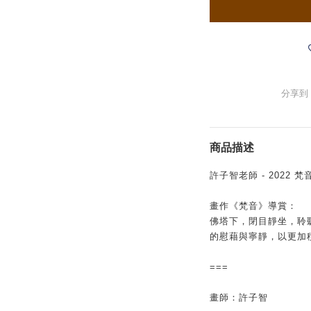
分享到
商品描述
許子智老師 - 2022 梵
畫作《梵音》導賞：
佛塔下，閉目靜坐，聆
的慰藉與寧靜，以更加
===
畫師：許子智