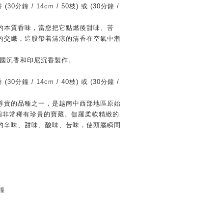
香
(30
分鐘
/ 14cm / 50
枝
)
或
(30
分鐘
/
的本質香味，當您把它點燃後甜味、苦
的交織，這股帶着清涼的清香在空氣中漸
泰國沉香和印尼沉香製作。
香
(30
分鐘
/ 14cm / 40
枝
)
或
(30
分鐘
/
尊貴的品種之一，是越南中西部地區原始
個非常稀有珍貴的寶藏。伽羅柔軟精緻的
的辛味、甜味、酸味、苦味，使頭腦瞬間
鐘
枝