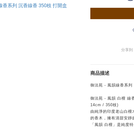
分享到
商品描述
御法苑 - 風韻線香系列 (
御法苑
-
風韻 白檀 線
14cm / 350
枝
)
由純淨的印度老山白檀
的香木，擁有清甜安靜
「風韻 白檀」是純度