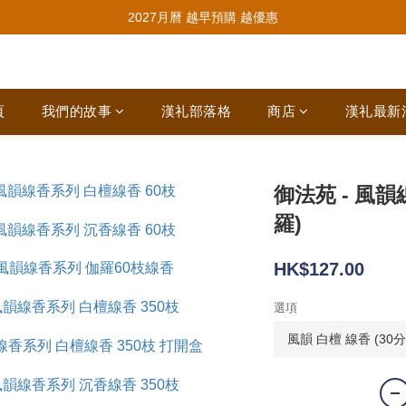
推薦新會員入會，賺取購物金🪙
2027月曆 越早預購 越優惠
推薦新會員入會，賺取購物金🪙
頁
我們的故事
漢礼部落格
商店
漢礼最新
御法苑 - 風韻線
羅)
HK$127.00
選項