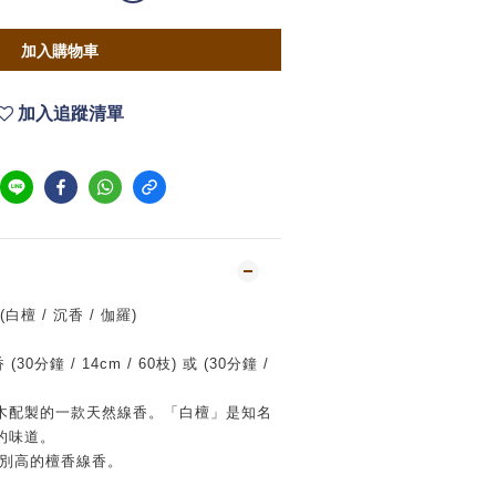
加入購物車
加入追蹤清單
白檀 / 沉香 / 伽羅)
香
(30
分鐘
/ 14cm / 60
枝
) 或
(30
分鐘
/
木配製的一款天然線香。「白檀」是知名
的味道。
特別高的檀香線香。