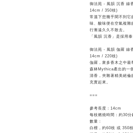
御法苑
-
風韻 沉香 線
14cm / 350
枝
)
常溫下您幾乎聞不到它
味、酸味便在空氣複雜
行漸遠久久不散去。
「風韻 沉香」是採用
御法苑
-
風韻 伽羅 線
14cm / 220
枝
)
伽羅，衆多香木之中最
森林
Mythica
產出的一
清香，夾雜著精美絕倫
充實起來。
===
參考長度：14cm
每枝燃燒時間：約30分
數量：
白檀，約60枝 或 350