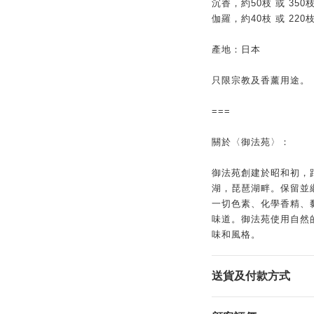
沉香，約50枝 或 350
伽羅，約40枝 或 220
產地：日本
只限宗教及香薰用途。
===
關於〈御法苑〉：
御法苑創建於昭和初，
湖，琵琶湖畔。保留並
一切色素、化學香精、
味道。御法苑使用自然
味和風格。
送貨及付款方式