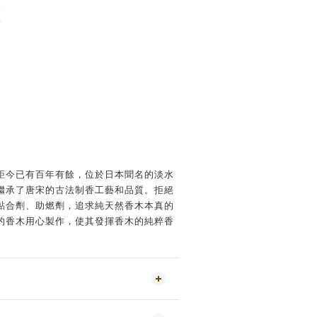
枝
枝
距今已有百年有餘，位於日本聞名的淡水
繼承了唐宋的古法制香工藝和品質。拒絕
黏合劑、助燃劑，追求純天然香木本真的
的香木用心製作，使其發揮香木的純粹香