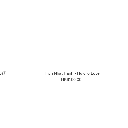
0頌
Thich Nhat Hanh - How to Love
HK$100.00