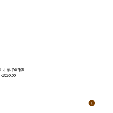
- 油柑葉禪坐蒲團
K$250.00
1