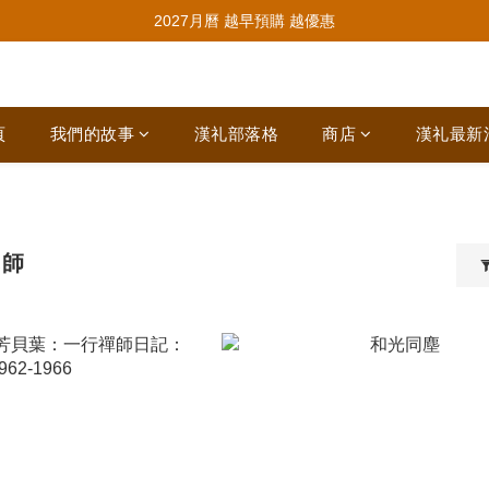
推薦新會員入會，賺取購物金🪙
2027月曆 越早預購 越優惠
推薦新會員入會，賺取購物金🪙
頁
我們的故事
漢礼部落格
商店
漢礼最新
禪師