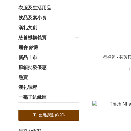
衣服及生活用品
飲品及素小食
漢礼文創
慈善機構義賣
麗舍 館藏
一行禪師 - 芬芳
新品上市
原箱批發優惠
H
熱賣
漢礼課程
一毫子結緣區
套用篩選
(0/20)
價格 (HK$)