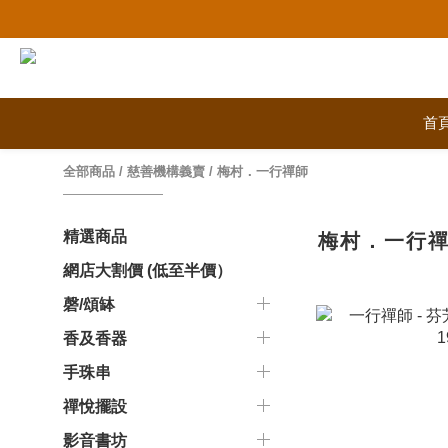
首
全部商品
/
慈善機構義賣
/
梅村．一行禪師
精選商品
梅村．一行
網店大割價 (低至半價）
磬/頌缽
香及香器
手珠串
禪悅擺設
影音書坊