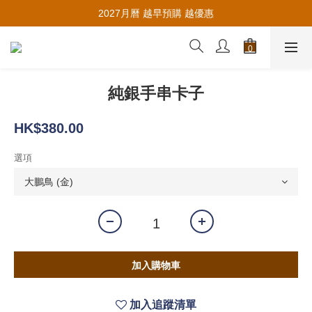
推薦新會員入會，賺取購物金🪙
2027月曆 越早預購 越優惠
推薦新會員入會，賺取購物金🪙
純銀手串卡子
HK$380.00
選項
加入購物車
加入追蹤清單