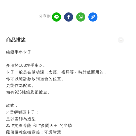
分享到
商品描述
純銀手串卡子
多用於108粒手串📿。
卡子一般是在做功課（念經、禮拜等）時計數而用的，
你可以隨計數放到適合的位置。
更能作為配飾。
備有925純銀及銀鍍金。
款式：
✅雪獅獅頭卡子：
是以雪師為造型
為 #文殊菩薩 和 #多聞天王 的坐騎
藏傳佛教象徵意義：守護智慧