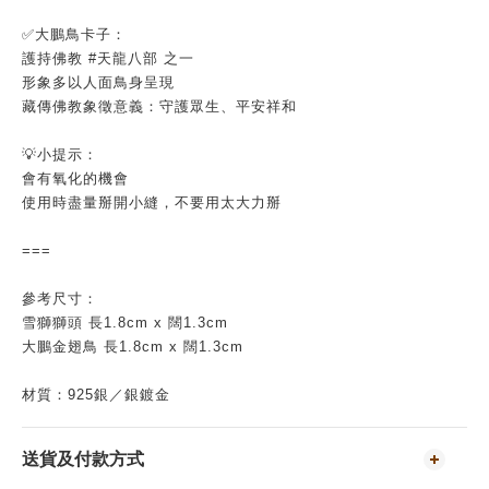
✅大鵬鳥卡子：
護持佛教 #天龍八部 之一
形象多以人面鳥身呈現
藏傳佛教象徵意義：守護眾生、平安祥和
💡小提示：
會有氧化的機會
使用時盡量掰開小縫，不要用太大力掰
===
參考尺寸：
雪獅獅頭 長1.8cm x 闊1.3cm
大鵬金翅鳥 長1.8cm x 闊1.3cm
材質：925銀／銀鍍金
送貨及付款方式