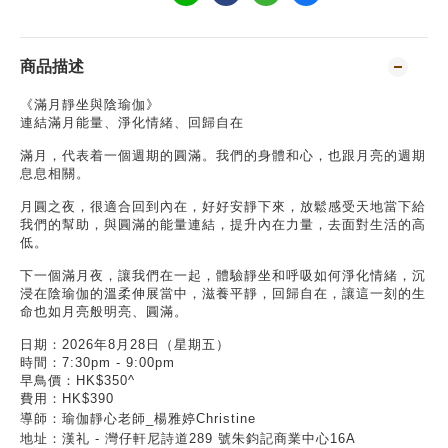
商品描述
《滿月靜坐與陰瑜伽》
連結滿月能量、淨化情緒、回歸自在
滿月，代表着一個週期的圓滿。我們的身體和心，也跟月亮的週期
息息相關。
月圓之夜，很適合回到內在，好好安靜下來，放鬆感受天地當下給
我們的幫助，與圓滿的能量連結，提升內在力量，去面對生活的高
低。
下一個滿月夜，讓我們在一起，體驗靜坐和呼吸如何淨化情緒，沉
浸在陰瑜伽的溫柔伸展當中，滋養平靜，回歸自在，讓這一刻的生
命也如月亮般明亮、圓滿。
日期：
2026
年
8
月28日（星期五）
時間：7
:30pm - 9:00pm
早鳥價：
HK$350^
費用：
HK$390
導師：瑜伽靜心老師
_
楊雅婷
Christine
地址：漢礼
-
灣仔軒尼詩道
289
號朱鈞記商業中心
16A