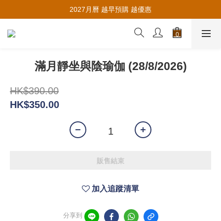
推薦新會員入會，賺取購物金🪙
2027月曆 越早預購 越優惠
推薦新會員入會，賺取購物金🪙
滿月靜坐與陰瑜伽 (28/8/2026)
HK$390.00
HK$350.00
販售結束
加入追蹤清單
分享到