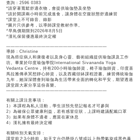
查詢：
2596 0383
*
請穿著寬鬆舒適衣物，會提供瑜伽墊及坐墊
*
請於開課兩小時前完成進食，讓身體在空腹狀態舒適練習
*
課堂上不可錄音、錄影
*
圖片只供參考，以導師課堂教材作準。
^
早鳥價期限到
2026
年
8
月
5
日
^
漢礼保留優惠最終決定權
———————————————————————
導師：
Christine
現為癌症病人和康復者以及身心靈、藝術組織提供瑜伽課及工作
坊。畢業於印度瑜伽學院
International Sivananda Yoga
Vedanta Centre
，持有
200
小時瑜伽師資，椅子瑜伽師資，印度喜
馬拉雅傳承冥想靜心師資，以及西藏頌缽課程證書。練習傳統瑜伽
九年，她深深體會到瑜伽為生活帶來全面的轉化和平安，期望透過
課堂跟大家分享這份喜樂。
———————————————————————
有關上課注意事項：
1）本課程為私人活動，學生須預先登記報名才可參與
2）為確保公眾健康利益，若有感冒症狀，上課時建議配戴口罩
3）如果有身體不適者，應當在家休息
4）漢礼擁有最終決定權
有關特別天氣安排：
課堂前之3小時前，如天文台仍懸掛八號或以上熱帶氣旋或黑色暴