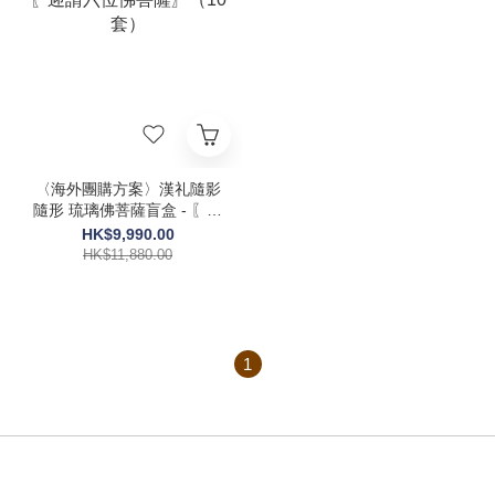
〈海外團購方案〉漢礼隨影
隨形 琉璃佛菩薩盲盒 - 〖迎
請六位佛菩薩〗（10套）
HK$9,990.00
HK$11,880.00
1