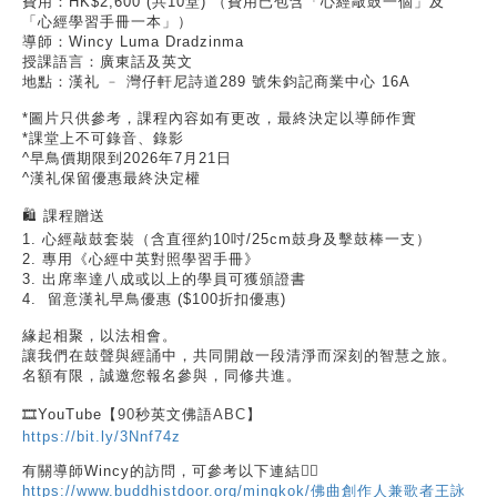
費用：HK$2,600 (共10堂) （費用已包含「心經敲鼓一個」及
「心經學習手冊一本」）
導師：Wincy Luma Dradzinma
授課語言：廣東話及英文
地點：漢礼 ﹣ 灣仔軒尼詩道289 號朱鈞記商業中心 16A
*圖片只供參考，課程內容如有更改，最終決定以導師作實
*課堂上不可錄音、錄影
^早鳥價期限到2026年7月21日
^漢礼保留優惠最終決定權
🛍️ 課程贈送
1. 心經敲鼓套裝（含直徑約10吋/25cm鼓身及擊鼓棒一支）
2. 專用《心經中英對照學習手冊》
3. 出席率達八成或以上的學員可獲頒證書
4. 留意漢礼早鳥優惠 ($100折扣優惠)
緣起相聚，以法相會。
讓我們在鼓聲與經誦中，共同開啟一段清淨而深刻的智慧之旅。
名額有限，誠邀您報名參與，同修共進。
🎞️
YouTube
【
90
秒英文佛語
ABC
】
https://bit.ly/3Nnf74z
有關導師Wincy的訪問，可參考以下連結👇🏻
https://www.buddhistdoor.org/mingkok/佛曲創作人兼歌者王詠