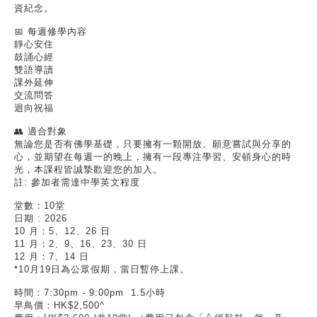
資紀念。
📅 每週修學內容
靜心安住
鼓誦心經
雙語導讀
課外延伸
交流問答
迴向祝福
👥 適合對象
無論您是否有佛學基礎，只要擁有一顆開放、願意嘗試與分享的
心，並期望在每週一的晚上，擁有一段專注學習、安頓身心的時
光，本課程皆誠摯歡迎您的加入。
註: 參加者需達中學英文程度
堂數：10堂
日期 : 2026
10 月：5、12、26 日
​11 月：2、9、16、23、30 日
​12 月：7、14 日
​*10月19日為公眾假期，當日暫停上課。
時間：7:30pm - 9:00pm 1.5小時
早鳥價：HK$2,500^