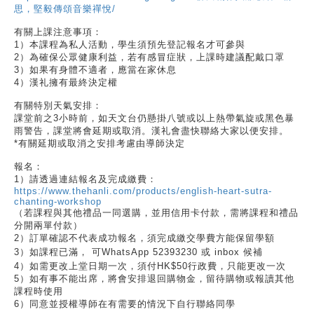
思，堅毅傳頌音樂禪悅/
有關上課注意事項：
1
）本課程為私人活動，學生須預先登記報名才可參與
2
）為確保公眾健康利益，若有感冒症狀，上課時建議配戴口罩
3
）如果有身體不適者，應當在家休息
4
）漢礼擁有最終決定權
有關特別天氣安排：
課堂前之
3
小時前，如天文台仍懸掛八號或以上熱帶氣旋或黑色暴
雨警告，課堂將會延期或取消。漢礼會盡快聯絡大家以便安排。
*
有關延期或取消之安排考慮由導師決定
報名：
1
）請透過連結報名及完成繳費：
https://www.thehanli.com/products/english-heart-sutra-
chanting-workshop
（若課程與其他禮品一同選購，並用信用卡付款，需將課程和禮品
分開兩單付款）
2
）訂單確認不代表成功報名，須完成繳交學費方能保留學額
3
）如課程已滿，
可
WhatsApp 52393230
或
inbox
候補
4
）如需更改上堂日期一次，須付
HK$50
行政費，只能更改一次
5
）如有事不能出席，將會安排退回購物金，留待購物或報讀其他
課程時使用
6
）同意並授權導師在有需要的情況下自行聯絡同學