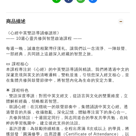
商品描述
《心經中英雙語導誦修讀班》
—— 10週心靈共修與智慧啟迪課程 ——
每週一晚，誠邀您相聚灣仔漢礼。讓我們以一念清淨、一陣鼓聲、
一部經典，共同踏上這趟深入經藏的智慧之旅。
📜 課程核心
本課程專注於《心經》的中英雙語導誦與精讀。我們將透過中文的
深邃意境與英文的清晰邏輯，雙軌並進，引領您深入經文核心，並
在集體共修與鼓聲節律中，將智慧內化為生命的安定力量。
🌟 課程特色
· 雙語深度導讀：對照中英文經文，從語言與文化的雙重維度，立
體解析經義，領略般若智慧。
· 鼓誦心經：在沉穩統一的鼓聲節奏中，集體誦讀中英文心經。透
過聲音的共振，收攝散亂，深化記憶，體驗專注當下的身心合一。
· 共修與情誼：十週固定同行，與志同道合的學友共學共勉，在純
粹的學習氛圍中，建立彼此支持的法誼。
· 嘉許證書：為鼓勵持續精進，全程出席滿 8次或以上 的學員，將
獲頒發「圓滿修學」出席證書（Certificate of Attendance），以