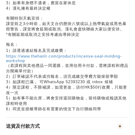
3
）如果有身體不適者，應當在家休息
4
）漢礼擁有最終決定權
有關特別天氣安排：
課堂前之
3
小時前，如天文台仍懸掛八號或以上熱帶氣旋或黑色暴
雨警告，課堂將會延期或取消。漢礼會盡快聯絡大家以便安排。
*
有關延期或取消之安排考慮由導師決定
報名：
1
）請透過連結報名及完成繳費：
https://www.thehanli.com/products/incense-seal-molding-
workshop
（若課程與其他禮品一同選購，並用信用卡付款，需將課程和禮品
分開兩單付款）
2
）訂單確認不代表成功報名，須完成繳交學費方能保留學額
3
）如課程已滿，
可
WhatsApp 52393230
或
inbox
候補
4
）限定課程，不限補課，如需更改，須付
HK$50
行政費，只能更
改一次
5
）如有事不能出席，將會安排退回購物金，留待購物或報讀其他
課程時使用
6
）同意並授權導師在有需要的情況下自行聯絡同學
送貨及付款方式