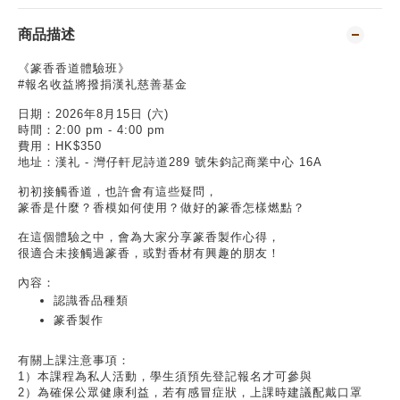
商品描述
《篆香香道體驗班》
#
報名收益將撥捐漢礼慈善基金
日期
：2026
年8
月15
日
(六)
時間
：2:00 pm - 4:00 pm
費用：
HK$350
地址：漢礼
-
灣仔軒尼詩道
289
號朱鈞記商業中心
16A
初初接觸香道，也許會有這些疑問，
篆香是什麼？香模如何使用？做好的篆香怎樣燃點？
在這個體驗之中，會為大家分享篆香製作心得，
很適合未接觸過篆香，或對香材有興趣的朋友！
內容：
認識香品種類
篆香製作
有關上課注意事項：
1
）本課程為私人活動，學生須預先登記報名才可參與
2
）為確保公眾健康利益，若有感冒症狀，上課時建議配戴口罩